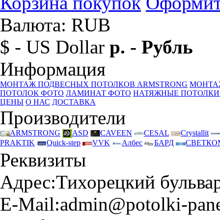
Корзина покупок
Оформит
Валюта: RUB
$ - US Dollar
р. - Рубль
Информация
МОНТАЖ ПОДВЕСНЫХ ПОТОЛКОВ ARMSTRONG
МОНТА
ПОТОЛОК ФОТО
ЛАМИНАТ ФОТО
НАТЯЖНЫЕ ПОТОЛКИ
ЦЕНЫ
О НАС
ДОСТАВКА
Производители
ARMSTRONG
ASD
CAVEEN
CESAL
Crystallit
PRAKTIK
Quick-step
VVK
Албес
БАРД
СВЕТКО
Реквизиты
Адрес:
Тихорецкий бульвар 
E-Mail:
admin@potolki-pane