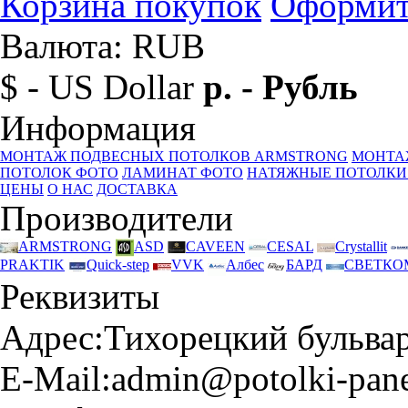
Корзина покупок
Оформит
Валюта: RUB
$ - US Dollar
р. - Рубль
Информация
МОНТАЖ ПОДВЕСНЫХ ПОТОЛКОВ ARMSTRONG
МОНТА
ПОТОЛОК ФОТО
ЛАМИНАТ ФОТО
НАТЯЖНЫЕ ПОТОЛКИ
ЦЕНЫ
О НАС
ДОСТАВКА
Производители
ARMSTRONG
ASD
CAVEEN
CESAL
Crystallit
PRAKTIK
Quick-step
VVK
Албес
БАРД
СВЕТКО
Реквизиты
Адрес:
Тихорецкий бульвар 
E-Mail:
admin@potolki-pane