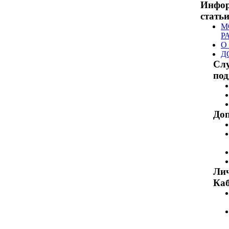
Инфо
стать
М
Р
О
Д
Сл
по
Доп
Ли
Каб