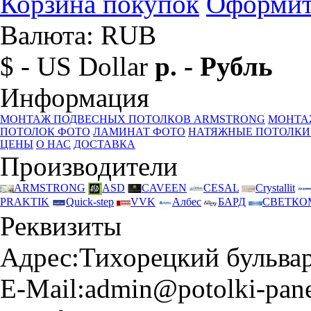
Корзина покупок
Оформит
Валюта: RUB
$ - US Dollar
р. - Рубль
Информация
МОНТАЖ ПОДВЕСНЫХ ПОТОЛКОВ ARMSTRONG
МОНТА
ПОТОЛОК ФОТО
ЛАМИНАТ ФОТО
НАТЯЖНЫЕ ПОТОЛКИ
ЦЕНЫ
О НАС
ДОСТАВКА
Производители
ARMSTRONG
ASD
CAVEEN
CESAL
Crystallit
PRAKTIK
Quick-step
VVK
Албес
БАРД
СВЕТКО
Реквизиты
Адрес:
Тихорецкий бульвар 
E-Mail:
admin@potolki-pane