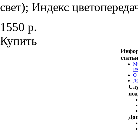
свет); Индекс цветопередач
1550 р.
Купить
Инфо
стать
М
Р
О
Д
Сл
по
Доп