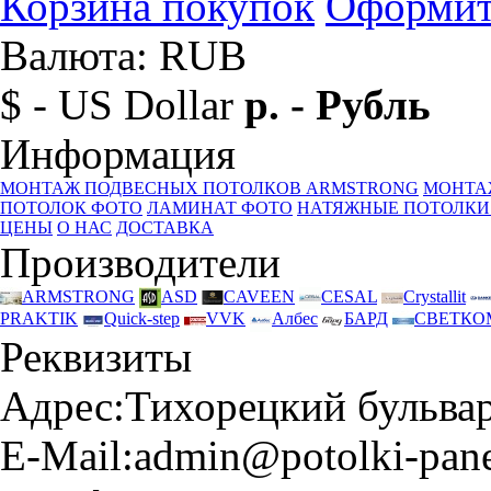
Корзина покупок
Оформит
Валюта: RUB
$ - US Dollar
р. - Рубль
Информация
МОНТАЖ ПОДВЕСНЫХ ПОТОЛКОВ ARMSTRONG
МОНТА
ПОТОЛОК ФОТО
ЛАМИНАТ ФОТО
НАТЯЖНЫЕ ПОТОЛКИ
ЦЕНЫ
О НАС
ДОСТАВКА
Производители
ARMSTRONG
ASD
CAVEEN
CESAL
Crystallit
PRAKTIK
Quick-step
VVK
Албес
БАРД
СВЕТКО
Реквизиты
Адрес:
Тихорецкий бульвар 
E-Mail:
admin@potolki-pane