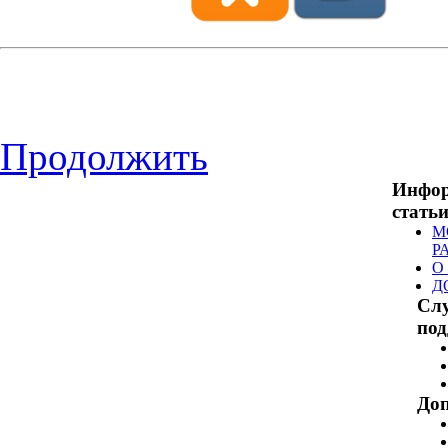
Продолжить
Инфо
стать
М
Р
О
Д
Сл
по
Доп