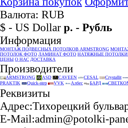
Корзина покупок
Оформит
Валюта: RUB
$ - US Dollar
р. - Рубль
Информация
МОНТАЖ ПОДВЕСНЫХ ПОТОЛКОВ ARMSTRONG
МОНТА
ПОТОЛОК ФОТО
ЛАМИНАТ ФОТО
НАТЯЖНЫЕ ПОТОЛКИ
ЦЕНЫ
О НАС
ДОСТАВКА
Производители
ARMSTRONG
ASD
CAVEEN
CESAL
Crystallit
PRAKTIK
Quick-step
VVK
Албес
БАРД
СВЕТКО
Реквизиты
Адрес:
Тихорецкий бульвар 
E-Mail:
admin@potolki-pane