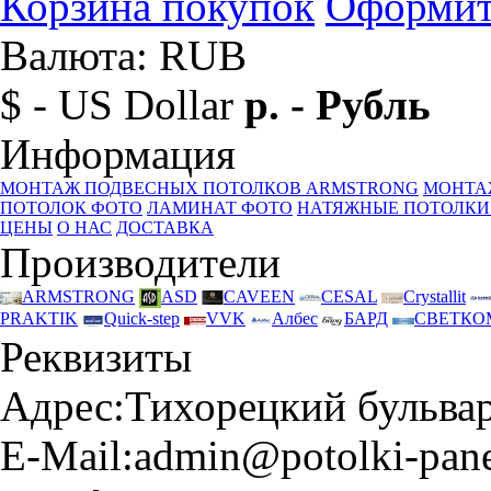
Корзина покупок
Оформит
Валюта: RUB
$ - US Dollar
р. - Рубль
Информация
МОНТАЖ ПОДВЕСНЫХ ПОТОЛКОВ ARMSTRONG
МОНТА
ПОТОЛОК ФОТО
ЛАМИНАТ ФОТО
НАТЯЖНЫЕ ПОТОЛКИ
ЦЕНЫ
О НАС
ДОСТАВКА
Производители
ARMSTRONG
ASD
CAVEEN
CESAL
Crystallit
PRAKTIK
Quick-step
VVK
Албес
БАРД
СВЕТКО
Реквизиты
Адрес:
Тихорецкий бульвар 
E-Mail:
admin@potolki-pane