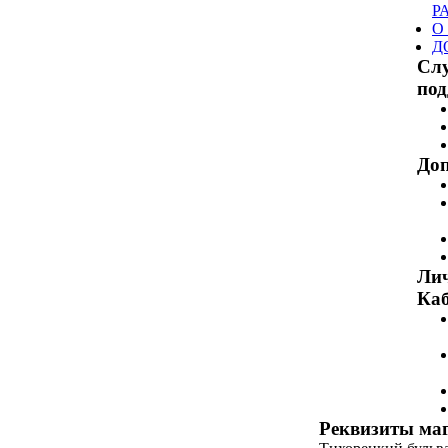
Р
О
Д
Сл
по
Доп
Ли
Каб
Реквизиты ма