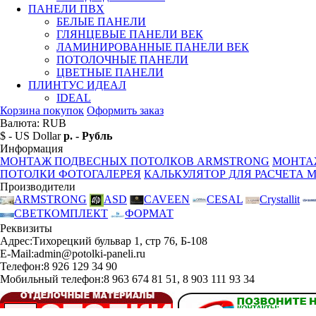
ПАНЕЛИ ПВХ
БЕЛЫЕ ПАНЕЛИ
ГЛЯНЦЕВЫЕ ПАНЕЛИ ВЕК
ЛАМИНИРОВАННЫЕ ПАНЕЛИ ВЕК
ПОТОЛОЧНЫЕ ПАНЕЛИ
ЦВЕТНЫЕ ПАНЕЛИ
ПЛИНТУС ИДЕАЛ
IDEAL
Корзина покупок
Оформить заказ
Валюта: RUB
$ - US Dollar
р. - Рубль
Информация
МОНТАЖ ПОДВЕСНЫХ ПОТОЛКОВ ARMSTRONG
МОНТА
ПОТОЛКИ ФОТОГАЛЕРЕЯ
КАЛЬКУЛЯТОР ДЛЯ РАСЧЕТА 
Производители
ARMSTRONG
ASD
CAVEEN
CESAL
Crystallit
СВЕТКОМПЛЕКТ
ФОРМАТ
Реквизиты
Адрес:
Тихорецкий бульвар 1, стр 76, Б-108
E-Mail:
admin@potolki-paneli.ru
Телефон:
8 926 129 34 90
Мобильный телефон:
8 963 674 81 51, 8 903 111 93 34