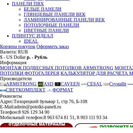
ПАНЕЛИ ПВХ
БЕЛЫЕ ПАНЕЛИ
ГЛЯНЦЕВЫЕ ПАНЕЛИ ВЕК
ЛАМИНИРОВАННЫЕ ПАНЕЛИ ВЕК
ПОТОЛОЧНЫЕ ПАНЕЛИ
ЦВЕТНЫЕ ПАНЕЛИ
ПЛИНТУС ИДЕАЛ
IDEAL
Корзина покупок
Оформить заказ
Валюта: RUB
$ - US Dollar
р. - Рубль
Информация
МОНТАЖ ПОДВЕСНЫХ ПОТОЛКОВ ARMSTRONG
МОНТА
ПОТОЛКИ ФОТОГАЛЕРЕЯ
КАЛЬКУЛЯТОР ДЛЯ РАСЧЕТА 
Производители
ARMSTRONG
ASD
CAVEEN
CESAL
Crystallit
СВЕТКОМПЛЕКТ
ФОРМАТ
Реквизиты
Адрес:
Тихорецкий бульвар 1, стр 76, Б-108
E-Mail:
admin@potolki-paneli.ru
Телефон:
8 926 129 34 90
Мобильный телефон:
8 963 674 81 51, 8 903 111 93 34