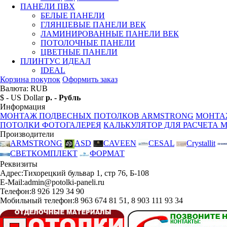
ПАНЕЛИ ПВХ
БЕЛЫЕ ПАНЕЛИ
ГЛЯНЦЕВЫЕ ПАНЕЛИ ВЕК
ЛАМИНИРОВАННЫЕ ПАНЕЛИ ВЕК
ПОТОЛОЧНЫЕ ПАНЕЛИ
ЦВЕТНЫЕ ПАНЕЛИ
ПЛИНТУС ИДЕАЛ
IDEAL
Корзина покупок
Оформить заказ
Валюта: RUB
$ - US Dollar
р. - Рубль
Информация
МОНТАЖ ПОДВЕСНЫХ ПОТОЛКОВ ARMSTRONG
МОНТА
ПОТОЛКИ ФОТОГАЛЕРЕЯ
КАЛЬКУЛЯТОР ДЛЯ РАСЧЕТА 
Производители
ARMSTRONG
ASD
CAVEEN
CESAL
Crystallit
СВЕТКОМПЛЕКТ
ФОРМАТ
Реквизиты
Адрес:
Тихорецкий бульвар 1, стр 76, Б-108
E-Mail:
admin@potolki-paneli.ru
Телефон:
8 926 129 34 90
Мобильный телефон:
8 963 674 81 51, 8 903 111 93 34