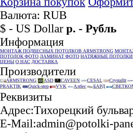
Корзина покупок
Оформит
Валюта: RUB
$ - US Dollar
р. - Рубль
Информация
МОНТАЖ ПОДВЕСНЫХ ПОТОЛКОВ ARMSTRONG
МОНТА
ПОТОЛОК ФОТО
ЛАМИНАТ ФОТО
НАТЯЖНЫЕ ПОТОЛКИ
ЦЕНЫ
О НАС
ДОСТАВКА
Производители
ARMSTRONG
ASD
CAVEEN
CESAL
Crystallit
PRAKTIK
Quick-step
VVK
Албес
БАРД
СВЕТКО
Реквизиты
Адрес:
Тихорецкий бульвар 
E-Mail:
admin@potolki-pane