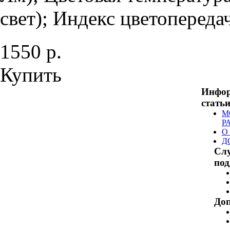
свет); Индекс цветопередач
1550 р.
Купить
Инфо
стать
М
Р
О
Д
Сл
по
Доп