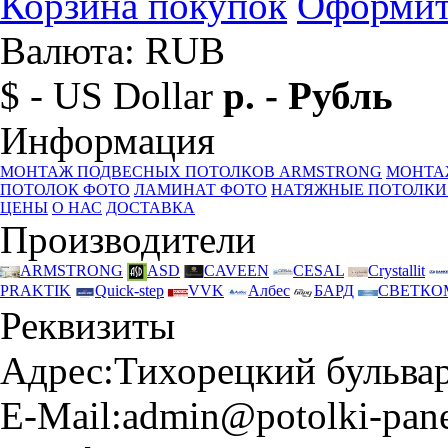
Корзина покупок
Оформит
Валюта: RUB
$ - US Dollar
р. - Рубль
Информация
МОНТАЖ ПОДВЕСНЫХ ПОТОЛКОВ ARMSTRONG
МОНТА
ПОТОЛОК ФОТО
ЛАМИНАТ ФОТО
НАТЯЖНЫЕ ПОТОЛКИ
ЦЕНЫ
О НАС
ДОСТАВКА
Производители
ARMSTRONG
ASD
CAVEEN
CESAL
Crystallit
PRAKTIK
Quick-step
VVK
Албес
БАРД
СВЕТКО
Реквизиты
Адрес:
Тихорецкий бульвар 
E-Mail:
admin@potolki-pane