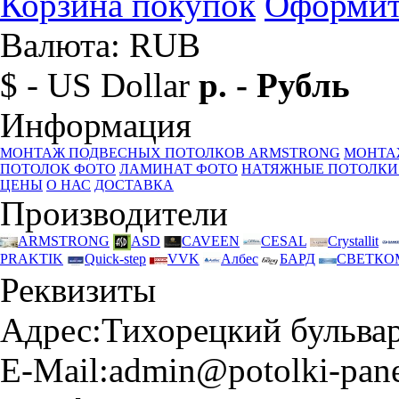
Корзина покупок
Оформит
Валюта: RUB
$ - US Dollar
р. - Рубль
Информация
МОНТАЖ ПОДВЕСНЫХ ПОТОЛКОВ ARMSTRONG
МОНТА
ПОТОЛОК ФОТО
ЛАМИНАТ ФОТО
НАТЯЖНЫЕ ПОТОЛКИ
ЦЕНЫ
О НАС
ДОСТАВКА
Производители
ARMSTRONG
ASD
CAVEEN
CESAL
Crystallit
PRAKTIK
Quick-step
VVK
Албес
БАРД
СВЕТКО
Реквизиты
Адрес:
Тихорецкий бульвар 
E-Mail:
admin@potolki-pane