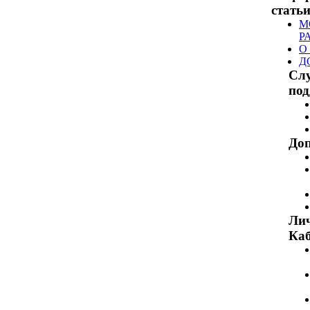
стать
М
Р
О
Д
Сл
по
Доп
Ли
Каб