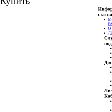
Купить
Инфо
стать
М
Р
О
Д
Сл
по
Доп
Ли
Каб