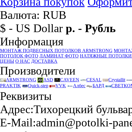
Корзина покупок
Оформит
Валюта: RUB
$ - US Dollar
р. - Рубль
Информация
МОНТАЖ ПОДВЕСНЫХ ПОТОЛКОВ ARMSTRONG
МОНТА
ПОТОЛОК ФОТО
ЛАМИНАТ ФОТО
НАТЯЖНЫЕ ПОТОЛКИ
ЦЕНЫ
О НАС
ДОСТАВКА
Производители
ARMSTRONG
ASD
CAVEEN
CESAL
Crystallit
PRAKTIK
Quick-step
VVK
Албес
БАРД
СВЕТКО
Реквизиты
Адрес:
Тихорецкий бульвар 
E-Mail:
admin@potolki-pane