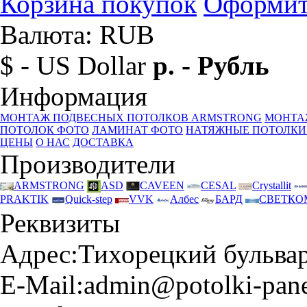
Корзина покупок
Оформит
Валюта: RUB
$ - US Dollar
р. - Рубль
Информация
МОНТАЖ ПОДВЕСНЫХ ПОТОЛКОВ ARMSTRONG
МОНТА
ПОТОЛОК ФОТО
ЛАМИНАТ ФОТО
НАТЯЖНЫЕ ПОТОЛКИ
ЦЕНЫ
О НАС
ДОСТАВКА
Производители
ARMSTRONG
ASD
CAVEEN
CESAL
Crystallit
PRAKTIK
Quick-step
VVK
Албес
БАРД
СВЕТКО
Реквизиты
Адрес:
Тихорецкий бульвар 
E-Mail:
admin@potolki-pane