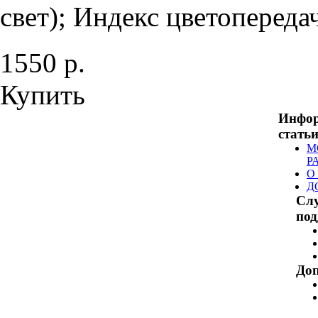
свет); Индекс цветопередач
1550 р.
Купить
Инфо
стать
М
Р
О
Д
Сл
по
Доп