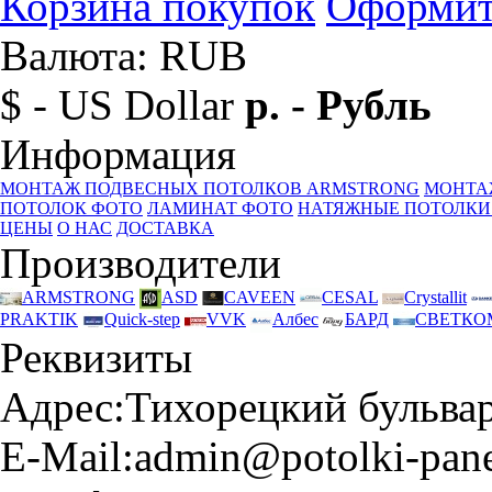
Корзина покупок
Оформит
Валюта: RUB
$ - US Dollar
р. - Рубль
Информация
МОНТАЖ ПОДВЕСНЫХ ПОТОЛКОВ ARMSTRONG
МОНТА
ПОТОЛОК ФОТО
ЛАМИНАТ ФОТО
НАТЯЖНЫЕ ПОТОЛКИ
ЦЕНЫ
О НАС
ДОСТАВКА
Производители
ARMSTRONG
ASD
CAVEEN
CESAL
Crystallit
PRAKTIK
Quick-step
VVK
Албес
БАРД
СВЕТКО
Реквизиты
Адрес:
Тихорецкий бульвар 
E-Mail:
admin@potolki-pane