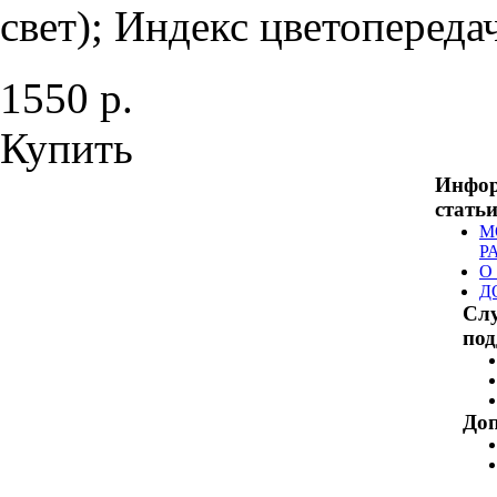
свет); Индекс цветопередач
1550 р.
Купить
Инфо
стать
М
Р
О
Д
Сл
по
Доп