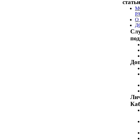
стать
М
Р
О
Д
Сл
по
Доп
Ли
Каб