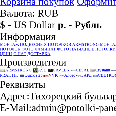
Корзина покупок
Оформит
Валюта: RUB
$ - US Dollar
р. - Рубль
Информация
МОНТАЖ ПОДВЕСНЫХ ПОТОЛКОВ ARMSTRONG
МОНТА
ПОТОЛОК ФОТО
ЛАМИНАТ ФОТО
НАТЯЖНЫЕ ПОТОЛКИ
ЦЕНЫ
О НАС
ДОСТАВКА
Производители
ARMSTRONG
ASD
CAVEEN
CESAL
Crystallit
PRAKTIK
Quick-step
VVK
Албес
БАРД
СВЕТКО
Реквизиты
Адрес:
Тихорецкий бульвар 
E-Mail:
admin@potolki-pane