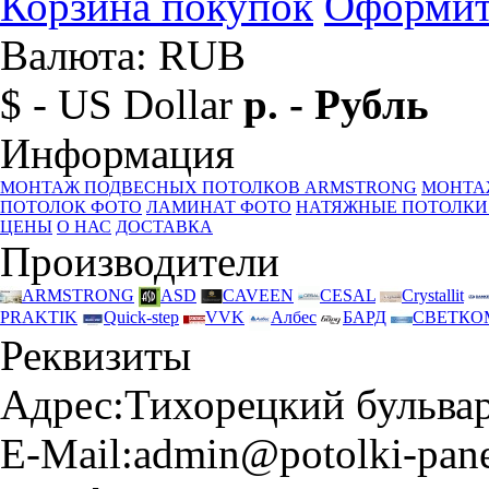
Корзина покупок
Оформит
Валюта: RUB
$ - US Dollar
р. - Рубль
Информация
МОНТАЖ ПОДВЕСНЫХ ПОТОЛКОВ ARMSTRONG
МОНТА
ПОТОЛОК ФОТО
ЛАМИНАТ ФОТО
НАТЯЖНЫЕ ПОТОЛКИ
ЦЕНЫ
О НАС
ДОСТАВКА
Производители
ARMSTRONG
ASD
CAVEEN
CESAL
Crystallit
PRAKTIK
Quick-step
VVK
Албес
БАРД
СВЕТКО
Реквизиты
Адрес:
Тихорецкий бульвар 
E-Mail:
admin@potolki-pane