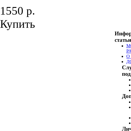
1550 р.
Купить
Инфо
стать
М
Р
О
Д
Сл
по
Доп
Ли