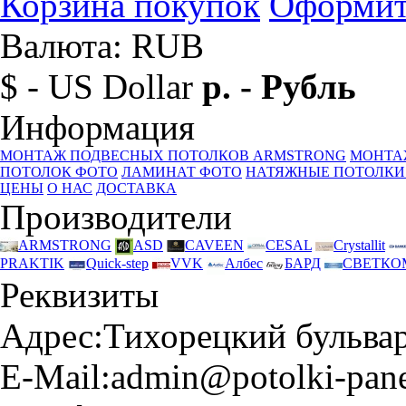
Корзина покупок
Оформит
Валюта: RUB
$ - US Dollar
р. - Рубль
Информация
МОНТАЖ ПОДВЕСНЫХ ПОТОЛКОВ ARMSTRONG
МОНТА
ПОТОЛОК ФОТО
ЛАМИНАТ ФОТО
НАТЯЖНЫЕ ПОТОЛКИ
ЦЕНЫ
О НАС
ДОСТАВКА
Производители
ARMSTRONG
ASD
CAVEEN
CESAL
Crystallit
PRAKTIK
Quick-step
VVK
Албес
БАРД
СВЕТКО
Реквизиты
Адрес:
Тихорецкий бульвар 
E-Mail:
admin@potolki-pane