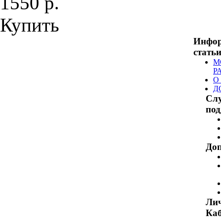
1550 р.
Купить
Инфо
стать
М
Р
О
Д
Сл
по
Доп
Ли
Каб