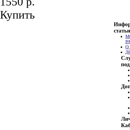
1550 р.
Купить
Инфо
стать
М
Р
О
Д
Сл
по
Доп
Ли
Каб