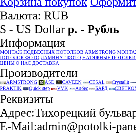
Корзина покупок
Оформит
Валюта: RUB
$ - US Dollar
р. - Рубль
Информация
МОНТАЖ ПОДВЕСНЫХ ПОТОЛКОВ ARMSTRONG
МОНТА
ПОТОЛОК ФОТО
ЛАМИНАТ ФОТО
НАТЯЖНЫЕ ПОТОЛКИ
ЦЕНЫ
О НАС
ДОСТАВКА
Производители
ARMSTRONG
ASD
CAVEEN
CESAL
Crystallit
PRAKTIK
Quick-step
VVK
Албес
БАРД
СВЕТКО
Реквизиты
Адрес:
Тихорецкий бульвар 
E-Mail:
admin@potolki-pane