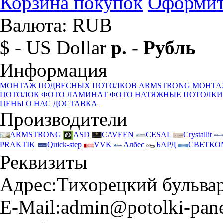
Корзина покупок
Оформит
Валюта: RUB
$ - US Dollar
р. - Рубль
Информация
МОНТАЖ ПОДВЕСНЫХ ПОТОЛКОВ ARMSTRONG
МОНТА
ПОТОЛОК ФОТО
ЛАМИНАТ ФОТО
НАТЯЖНЫЕ ПОТОЛКИ
ЦЕНЫ
О НАС
ДОСТАВКА
Производители
ARMSTRONG
ASD
CAVEEN
CESAL
Crystallit
PRAKTIK
Quick-step
VVK
Албес
БАРД
СВЕТКО
Реквизиты
Адрес:
Тихорецкий бульвар 
E-Mail:
admin@potolki-pane