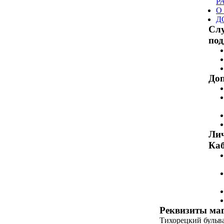
Р
О
Д
Сл
по
Доп
Ли
Каб
Реквизиты ма
Тихорецкий бульвар