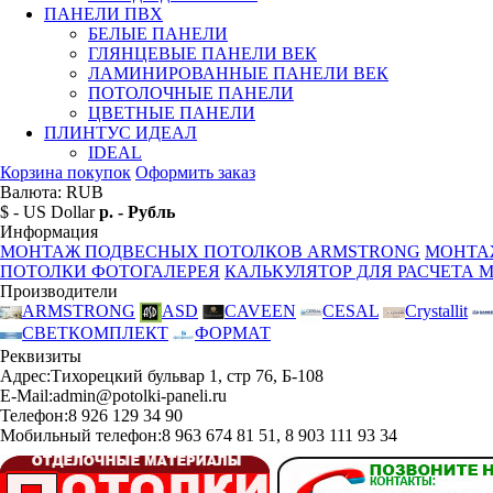
ПАНЕЛИ ПВХ
БЕЛЫЕ ПАНЕЛИ
ГЛЯНЦЕВЫЕ ПАНЕЛИ ВЕК
ЛАМИНИРОВАННЫЕ ПАНЕЛИ ВЕК
ПОТОЛОЧНЫЕ ПАНЕЛИ
ЦВЕТНЫЕ ПАНЕЛИ
ПЛИНТУС ИДЕАЛ
IDEAL
Корзина покупок
Оформить заказ
Валюта: RUB
$ - US Dollar
р. - Рубль
Информация
МОНТАЖ ПОДВЕСНЫХ ПОТОЛКОВ ARMSTRONG
МОНТА
ПОТОЛКИ ФОТОГАЛЕРЕЯ
КАЛЬКУЛЯТОР ДЛЯ РАСЧЕТА 
Производители
ARMSTRONG
ASD
CAVEEN
CESAL
Crystallit
СВЕТКОМПЛЕКТ
ФОРМАТ
Реквизиты
Адрес:
Тихорецкий бульвар 1, стр 76, Б-108
E-Mail:
admin@potolki-paneli.ru
Телефон:
8 926 129 34 90
Мобильный телефон:
8 963 674 81 51, 8 903 111 93 34