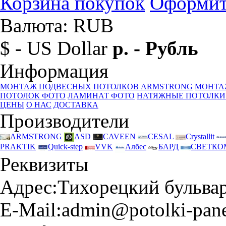
Корзина покупок
Оформит
Валюта: RUB
$ - US Dollar
р. - Рубль
Информация
МОНТАЖ ПОДВЕСНЫХ ПОТОЛКОВ ARMSTRONG
МОНТА
ПОТОЛОК ФОТО
ЛАМИНАТ ФОТО
НАТЯЖНЫЕ ПОТОЛКИ
ЦЕНЫ
О НАС
ДОСТАВКА
Производители
ARMSTRONG
ASD
CAVEEN
CESAL
Crystallit
PRAKTIK
Quick-step
VVK
Албес
БАРД
СВЕТКО
Реквизиты
Адрес:
Тихорецкий бульвар 
E-Mail:
admin@potolki-pane