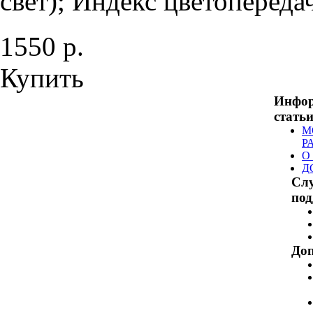
свет); Индекс цветопередач
1550 р.
Купить
Инфо
стать
М
Р
О
Д
Сл
по
Доп