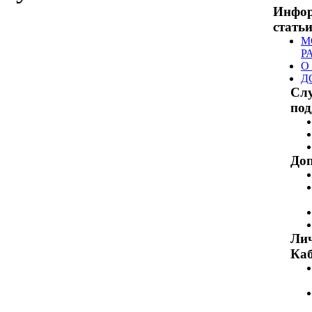
Инфо
стать
М
Р
О
Д
Сл
по
Доп
Ли
Каб