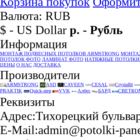
Корзина покупок
Оформит
Валюта: RUB
$ - US Dollar
р. - Рубль
Информация
МОНТАЖ ПОДВЕСНЫХ ПОТОЛКОВ ARMSTRONG
МОНТА
ПОТОЛОК ФОТО
ЛАМИНАТ ФОТО
НАТЯЖНЫЕ ПОТОЛКИ
ЦЕНЫ
О НАС
ДОСТАВКА
Производители
ARMSTRONG
ASD
CAVEEN
CESAL
Crystallit
PRAKTIK
Quick-step
VVK
Албес
БАРД
СВЕТКО
Реквизиты
Адрес:
Тихорецкий бульвар 
E-Mail:
admin@potolki-pane