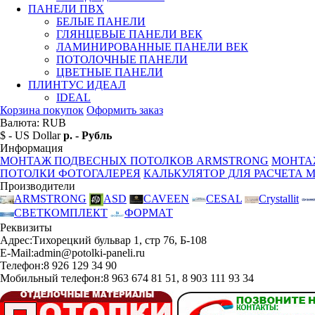
ПАНЕЛИ ПВХ
БЕЛЫЕ ПАНЕЛИ
ГЛЯНЦЕВЫЕ ПАНЕЛИ ВЕК
ЛАМИНИРОВАННЫЕ ПАНЕЛИ ВЕК
ПОТОЛОЧНЫЕ ПАНЕЛИ
ЦВЕТНЫЕ ПАНЕЛИ
ПЛИНТУС ИДЕАЛ
IDEAL
Корзина покупок
Оформить заказ
Валюта: RUB
$ - US Dollar
р. - Рубль
Информация
МОНТАЖ ПОДВЕСНЫХ ПОТОЛКОВ ARMSTRONG
МОНТА
ПОТОЛКИ ФОТОГАЛЕРЕЯ
КАЛЬКУЛЯТОР ДЛЯ РАСЧЕТА 
Производители
ARMSTRONG
ASD
CAVEEN
CESAL
Crystallit
СВЕТКОМПЛЕКТ
ФОРМАТ
Реквизиты
Адрес:
Тихорецкий бульвар 1, стр 76, Б-108
E-Mail:
admin@potolki-paneli.ru
Телефон:
8 926 129 34 90
Мобильный телефон:
8 963 674 81 51, 8 903 111 93 34