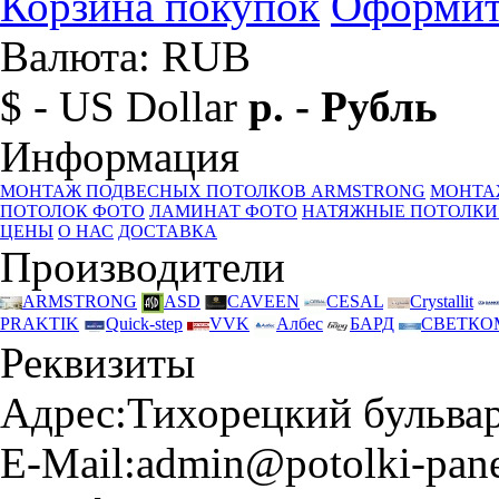
Корзина покупок
Оформит
Валюта: RUB
$ - US Dollar
р. - Рубль
Информация
МОНТАЖ ПОДВЕСНЫХ ПОТОЛКОВ ARMSTRONG
МОНТА
ПОТОЛОК ФОТО
ЛАМИНАТ ФОТО
НАТЯЖНЫЕ ПОТОЛКИ
ЦЕНЫ
О НАС
ДОСТАВКА
Производители
ARMSTRONG
ASD
CAVEEN
CESAL
Crystallit
PRAKTIK
Quick-step
VVK
Албес
БАРД
СВЕТКО
Реквизиты
Адрес:
Тихорецкий бульвар 
E-Mail:
admin@potolki-pane