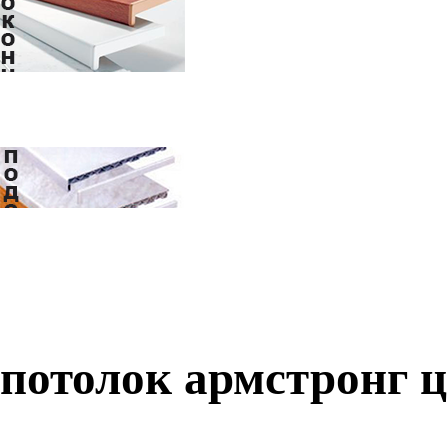
потолок армстронг ц