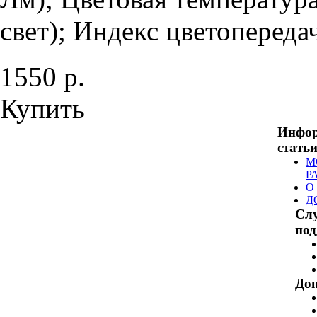
свет); Индекс цветопередач
1550 р.
Купить
Инфо
стать
М
Р
О
Д
Сл
по
Доп