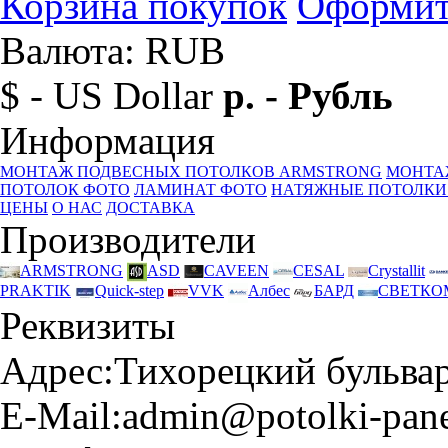
Корзина покупок
Оформит
Валюта: RUB
$ - US Dollar
р. - Рубль
Информация
МОНТАЖ ПОДВЕСНЫХ ПОТОЛКОВ ARMSTRONG
МОНТА
ПОТОЛОК ФОТО
ЛАМИНАТ ФОТО
НАТЯЖНЫЕ ПОТОЛКИ
ЦЕНЫ
О НАС
ДОСТАВКА
Производители
ARMSTRONG
ASD
CAVEEN
CESAL
Crystallit
PRAKTIK
Quick-step
VVK
Албес
БАРД
СВЕТКО
Реквизиты
Адрес:
Тихорецкий бульвар 
E-Mail:
admin@potolki-pane