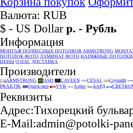
Корзина покупок
Оформит
Валюта: RUB
$ - US Dollar
р. - Рубль
Информация
МОНТАЖ ПОДВЕСНЫХ ПОТОЛКОВ ARMSTRONG
МОНТА
ПОТОЛОК ФОТО
ЛАМИНАТ ФОТО
НАТЯЖНЫЕ ПОТОЛКИ
ЦЕНЫ
О НАС
ДОСТАВКА
Производители
ARMSTRONG
ASD
CAVEEN
CESAL
Crystallit
PRAKTIK
Quick-step
VVK
Албес
БАРД
СВЕТКО
Реквизиты
Адрес:
Тихорецкий бульвар 
E-Mail:
admin@potolki-pane